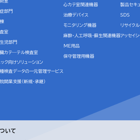
術室
心カテ室関連機器
製品セキ
症部門
治療デバイス
SDS
棟
モニタリング機器
リサイク
査室
麻酔・人工呼吸・蘇生関連機器
アッセイシ
生児部門
ME用品
臓カテ―テル検査室
保守管理用機器
ニック向けソリューション
種検査データの一元管理サービス
院開業支援（新規・承継）
について