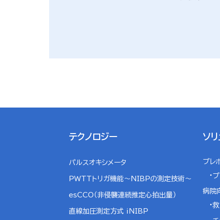
テクノロジー
ソリ
プレ
パルスオキシメータ
プ
PWTTトリガ機能～NIBPの測定技術～
病院
esCCO（非侵襲連続推定心拍出量）
救
直線加圧測定方式 iNIBP