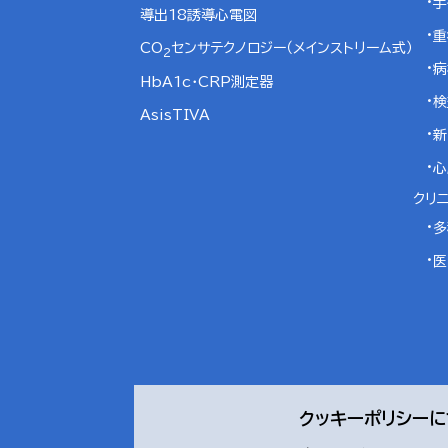
手
導出18誘導心電図
重
CO
センサテクノロジー（メインストリーム式）
2
病
HbA1c・CRP測定器
検
AsisTIVA
新
心
クリ
多
医
クッキーポリシー