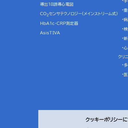
手
導出18誘導心電図
重
CO
センサテクノロジー（メインストリーム式）
2
病
HbA1c・CRP測定器
検
AsisTIVA
新
心
クリ
多
医
クッキーポリシー