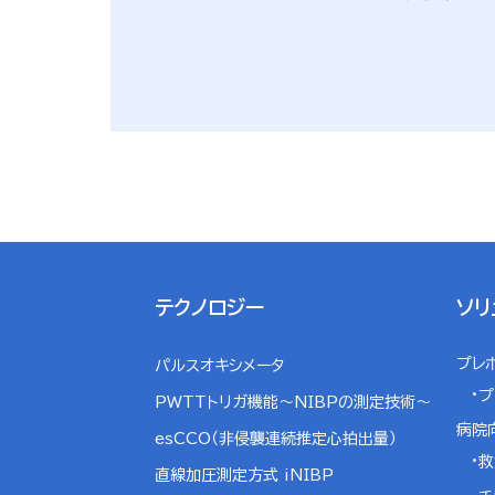
テクノロジー
ソリ
プレ
パルスオキシメータ
プ
PWTTトリガ機能～NIBPの測定技術～
病院
esCCO（非侵襲連続推定心拍出量）
救
直線加圧測定方式 iNIBP