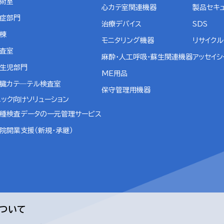
術室
心カテ室関連機器
製品セキ
症部門
治療デバイス
SDS
棟
モニタリング機器
リサイク
査室
麻酔・人工呼吸・蘇生関連機器
アッセイシ
生児部門
ME用品
臓カテ―テル検査室
保守管理用機器
ニック向けソリューション
種検査データの一元管理サービス
院開業支援（新規・承継）
について